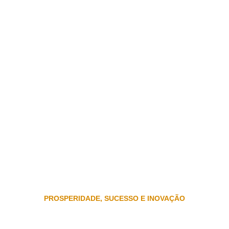
PROSPERIDADE, SUCESSO E INOVAÇÃO
Estratégias para o autoconhecimento e 
crescimento do seu negócio.